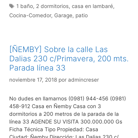
Etiquetas
1 baño
,
2 dormitorios
,
casa en lambaré
,
Cocina-Comedor
,
Garage
,
patio
[ÑEMBY] Sobre la calle Las
Dalias 230 c/Primavera, 200 mts.
Parada línea 33
noviembre 17, 2018
por
admincreser
No dudes en llamarnos (0981) 944-456 (0981)
458-912 Casa en Ñemby Casa con 3
dormitorios a 200 metros de la parada de la
línea 33 AGENDE SU VISITA 300.000.000 Gs
Ficha Técnica Tipo Propiedad: Casa
Ciudad: Ñemby Dirección: Las Dalias 230 c/