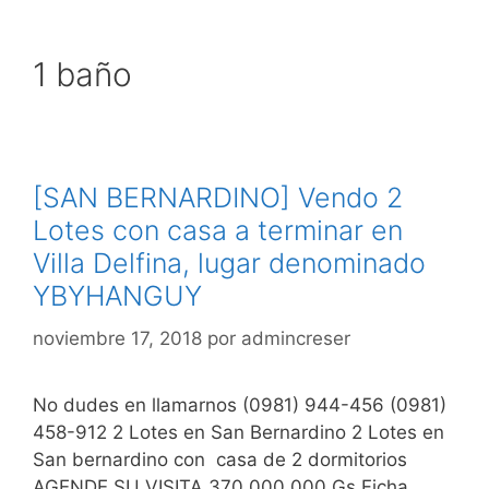
Saltar
al
1 baño
contenido
[SAN BERNARDINO] Vendo 2
Lotes con casa a terminar en
Villa Delfina, lugar denominado
YBYHANGUY
noviembre 17, 2018
por
admincreser
No dudes en llamarnos (0981) 944-456 (0981)
458-912 2 Lotes en San Bernardino 2 Lotes en
San bernardino con casa de 2 dormitorios
AGENDE SU VISITA 370.000.000 Gs Ficha