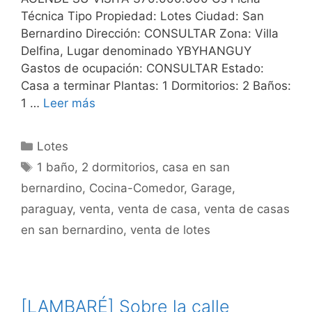
Técnica Tipo Propiedad: Lotes Ciudad: San
Bernardino Dirección: CONSULTAR Zona: Villa
Delfina, Lugar denominado YBYHANGUY
Gastos de ocupación: CONSULTAR Estado:
Casa a terminar Plantas: 1 Dormitorios: 2 Baños:
1 …
Leer más
Categorías
Lotes
Etiquetas
1 baño
,
2 dormitorios
,
casa en san
bernardino
,
Cocina-Comedor
,
Garage
,
paraguay
,
venta
,
venta de casa
,
venta de casas
en san bernardino
,
venta de lotes
[LAMBARÉ] Sobre la calle